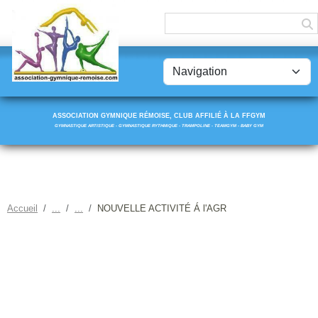
Panneau de gestion des cookies
ASSOCIATION GYMNIQUE RÉMOISE, CLUB AFFILIÉ À LA FFGYM
GYMNASTIQUE ARTISTIQUE - GYMNASTIQUE RYTHMIQUE - TRAMPOLINE - TEAMGYM - BABY GYM
Accueil
NOUVELLE ACTIVITÉ Á l'AGR
NOUVELLE ACTIVITÉ Á
L'AGR