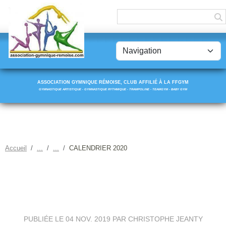
Panneau de gestion des cookies
ASSOCIATION GYMNIQUE RÉMOISE, CLUB AFFILIÉ À LA FFGYM
GYMNASTIQUE ARTISTIQUE - GYMNASTIQUE RYTHMIQUE - TRAMPOLINE - TEAMGYM - BABY GYM
Accueil
CALENDRIER 2020
CALENDRIER 2020
PUBLIÉE LE
04 NOV. 2019
PAR CHRISTOPHE JEANTY