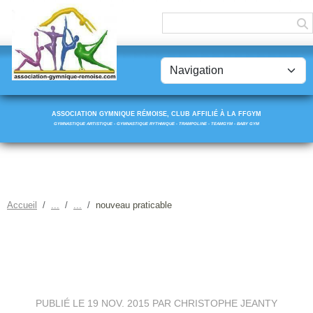
Panneau de gestion des cookies
ASSOCIATION GYMNIQUE RÉMOISE, CLUB AFFILIÉ À LA FFGYM
GYMNASTIQUE ARTISTIQUE - GYMNASTIQUE RYTHMIQUE - TRAMPOLINE - TEAMGYM - BABY GYM
Accueil
nouveau praticable
NOUVEAU PRATICABLE
PUBLIÉ LE
19 NOV. 2015
PAR CHRISTOPHE JEANTY